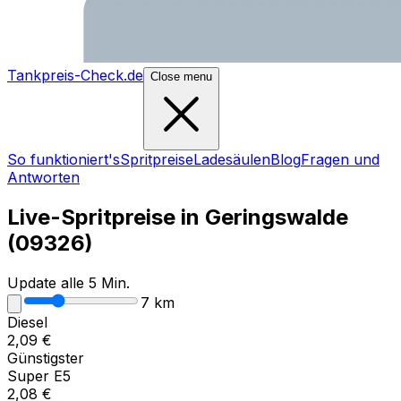
Tankpreis-Check.de
Close menu
So funktioniert's
Spritpreise
Ladesäulen
Blog
Fragen und
Antworten
Live-Spritpreise in
Geringswalde
(
09326
)
Update alle 5 Min.
7
km
Diesel
2,09
€
Günstigster
Super E5
2,08
€