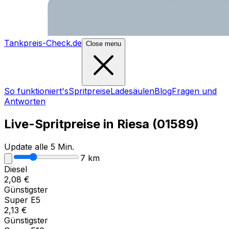
Tankpreis-Check.de
Close menu
So funktioniert's
Spritpreise
Ladesäulen
Blog
Fragen und
Antworten
Live-Spritpreise in
Riesa
(
01589
)
Update alle 5 Min.
7
km
Diesel
2,08
€
Günstigster
Super E5
2,13
€
Günstigster