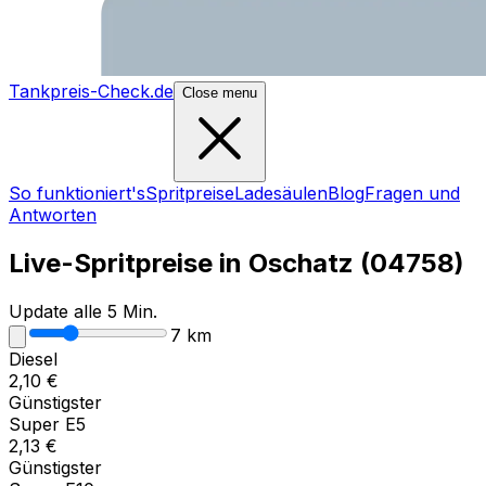
Tankpreis-Check.de
Close menu
So funktioniert's
Spritpreise
Ladesäulen
Blog
Fragen und
Antworten
Live-Spritpreise in
Oschatz
(
04758
)
Update alle 5 Min.
7
km
Diesel
2,10
€
Günstigster
Super E5
2,13
€
Günstigster