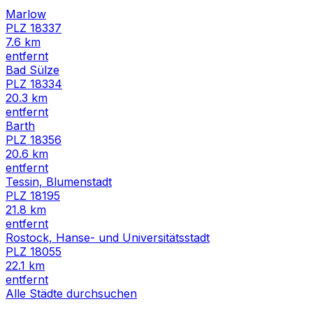
Marlow
PLZ
18337
7.6
km
entfernt
Bad Sülze
PLZ
18334
20.3
km
entfernt
Barth
PLZ
18356
20.6
km
entfernt
Tessin, Blumenstadt
PLZ
18195
21.8
km
entfernt
Rostock, Hanse- und Universitätsstadt
PLZ
18055
22.1
km
entfernt
Alle Städte durchsuchen