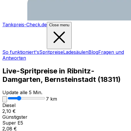
Tankpreis-Check.de
Close menu
So funktioniert's
Spritpreise
Ladesäulen
Blog
Fragen und
Antworten
Live-Spritpreise in
Ribnitz-
Damgarten, Bernsteinstadt
(
18311
)
Update alle 5 Min.
7
km
Diesel
2,10
€
Günstigster
Super E5
2,08
€