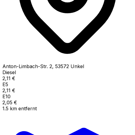
Anton-Limbach-Str.
2
,
53572
Unkel
Diesel
2,11
€
E5
2,11
€
E10
2,05
€
1.5
km
entfernt