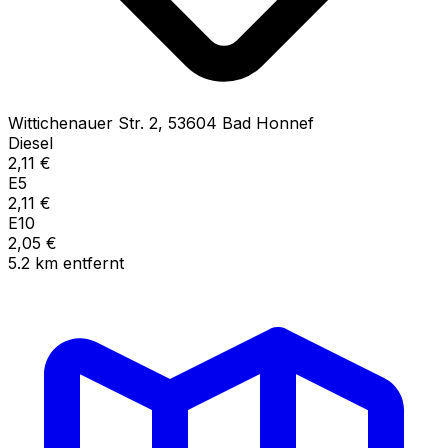
Wittichenauer Str.
2
,
53604
Bad Honnef
Diesel
2,11
€
E5
2,11
€
E10
2,05
€
5.2
km
entfernt