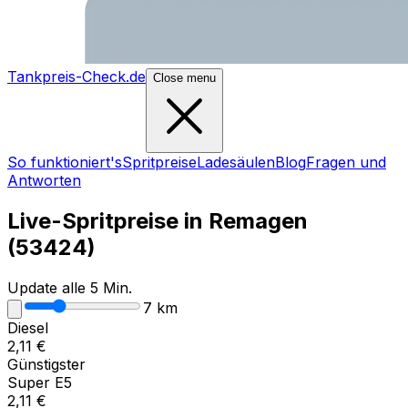
Tankpreis-Check.de
Close menu
So funktioniert's
Spritpreise
Ladesäulen
Blog
Fragen und
Antworten
Live-Spritpreise in
Remagen
(
53424
)
Update alle 5 Min.
7
km
Diesel
2,11
€
Günstigster
Super E5
2,11
€