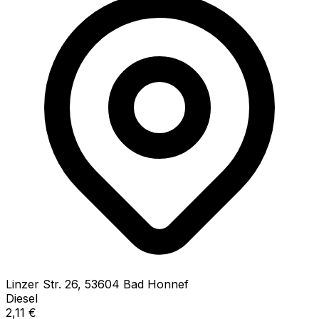
Linzer Str.
26
,
53604
Bad Honnef
Diesel
2,11
€