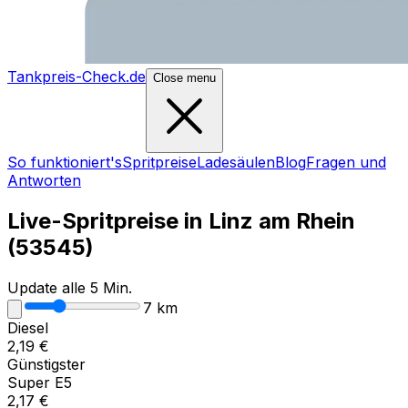
Tankpreis-Check.de
Close menu
So funktioniert's
Spritpreise
Ladesäulen
Blog
Fragen und
Antworten
Live-Spritpreise in
Linz am Rhein
(
53545
)
Update alle 5 Min.
7
km
Diesel
2,19
€
Günstigster
Super E5
2,17
€