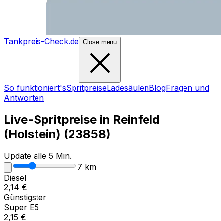
Tankpreis-Check.de
Close menu
So funktioniert's
Spritpreise
Ladesäulen
Blog
Fragen und
Antworten
Live-Spritpreise in
Reinfeld
(Holstein)
(
23858
)
Update alle 5 Min.
7
km
Diesel
2,14
€
Günstigster
Super E5
2,15
€