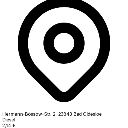
Hermann-Bössow-Str.
2
,
23843
Bad Oldesloe
Diesel
2,14
€