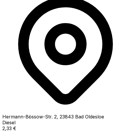
Hermann-Bössow-Str.
2
,
23843
Bad Oldesloe
Diesel
2,33
€