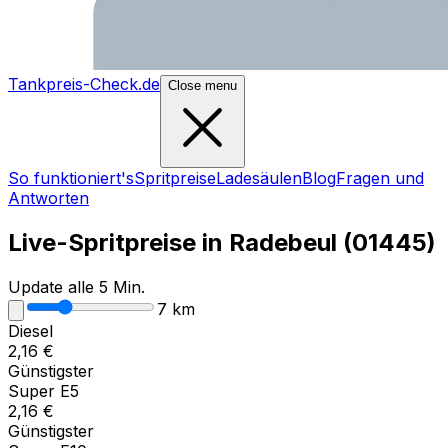
Tankpreis-Check.de
Close menu
So funktioniert's
Spritpreise
Ladesäulen
Blog
Fragen und
Antworten
Live-Spritpreise in
Radebeul
(
01445
)
Update alle 5 Min.
7
km
Diesel
2,16
€
Günstigster
Super E5
2,16
€
Günstigster