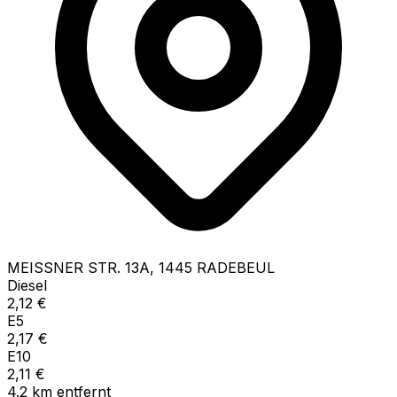
MEISSNER STR.
13A
,
1445
RADEBEUL
Diesel
2,12
€
E5
2,17
€
E10
2,11
€
4.2
km
entfernt