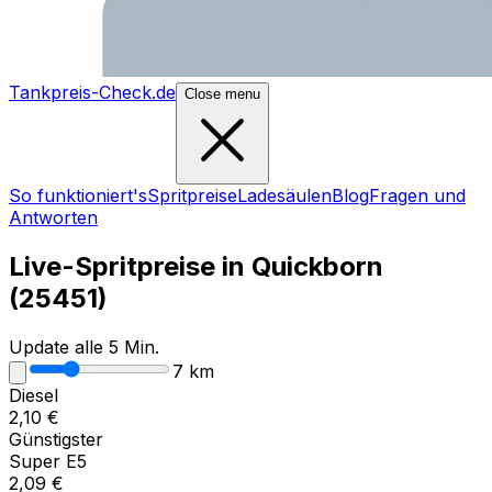
Tankpreis-Check.de
Close menu
So funktioniert's
Spritpreise
Ladesäulen
Blog
Fragen und
Antworten
Live-Spritpreise in
Quickborn
(
25451
)
Update alle 5 Min.
7
km
Diesel
2,10
€
Günstigster
Super E5
2,09
€