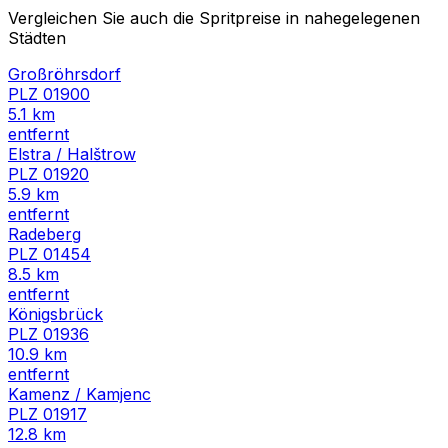
Vergleichen Sie auch die Spritpreise in nahegelegenen
Städten
Großröhrsdorf
PLZ
01900
5.1
km
entfernt
Elstra / Halštrow
PLZ
01920
5.9
km
entfernt
Radeberg
PLZ
01454
8.5
km
entfernt
Königsbrück
PLZ
01936
10.9
km
entfernt
Kamenz / Kamjenc
PLZ
01917
12.8
km