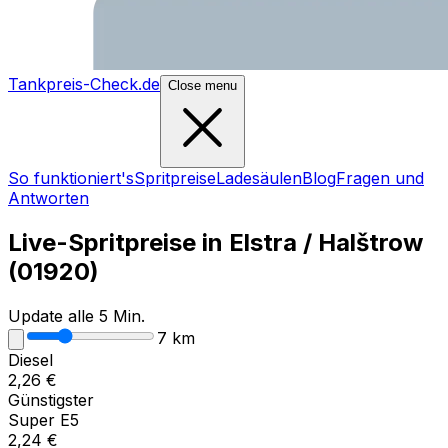
Tankpreis-Check.de
Close menu
So funktioniert's
Spritpreise
Ladesäulen
Blog
Fragen und
Antworten
Live-Spritpreise in
Elstra / Halštrow
(
01920
)
Update alle 5 Min.
7
km
Diesel
2,26
€
Günstigster
Super E5
2,24
€