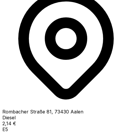
Rombacher Straße
81
,
73430
Aalen
Diesel
2,14
€
E5