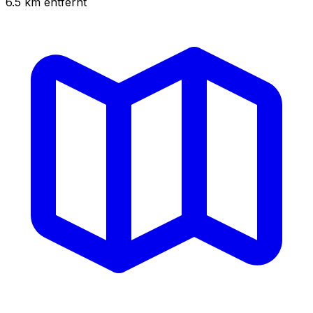
6.5
km
entfernt