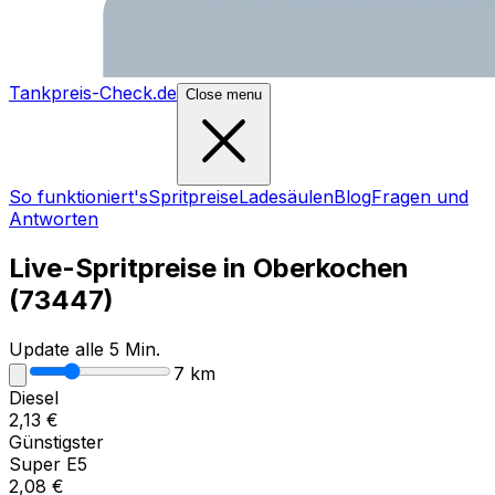
Tankpreis-Check.de
Close menu
So funktioniert's
Spritpreise
Ladesäulen
Blog
Fragen und
Antworten
Live-Spritpreise in
Oberkochen
(
73447
)
Update alle 5 Min.
7
km
Diesel
2,13
€
Günstigster
Super E5
2,08
€