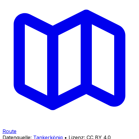
Route
Datenquelle:
Tankerkönig
• Lizenz: CC BY 4.0