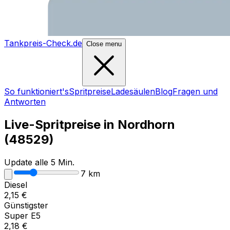
Tankpreis-Check.de
Close menu
So funktioniert's
Spritpreise
Ladesäulen
Blog
Fragen und
Antworten
Live-Spritpreise in
Nordhorn
(
48529
)
Update alle 5 Min.
7
km
Diesel
2,15
€
Günstigster
Super E5
2,18
€