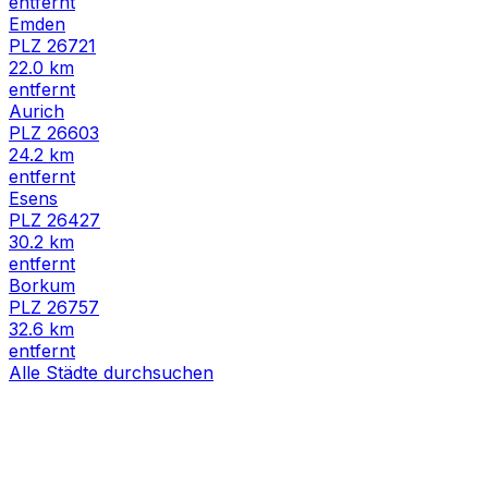
entfernt
Emden
PLZ
26721
22.0
km
entfernt
Aurich
PLZ
26603
24.2
km
entfernt
Esens
PLZ
26427
30.2
km
entfernt
Borkum
PLZ
26757
32.6
km
entfernt
Alle Städte durchsuchen