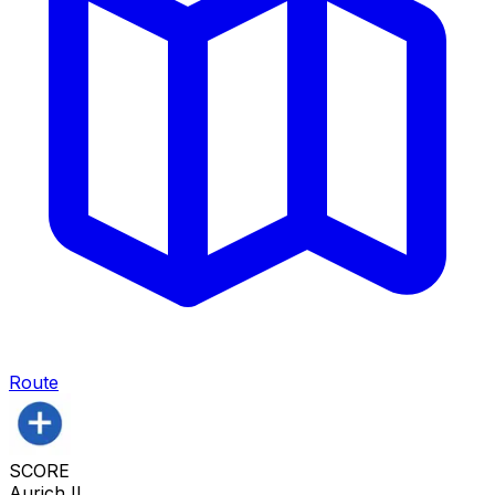
Route
SCORE
Aurich II