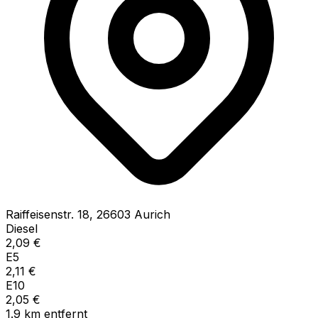
Raiffeisenstr.
18
,
26603
Aurich
Diesel
2,09
€
E5
2,11
€
E10
2,05
€
1.9
km
entfernt