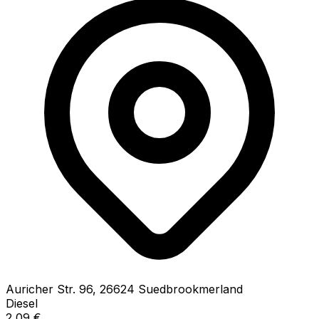
Auricher Str.
96
,
26624
Suedbrookmerland
Diesel
2,09
€