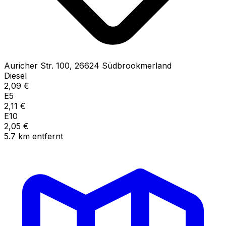
Auricher Str.
100
,
26624
Südbrookmerland
Diesel
2,09
€
E5
2,11
€
E10
2,05
€
5.7
km
entfernt