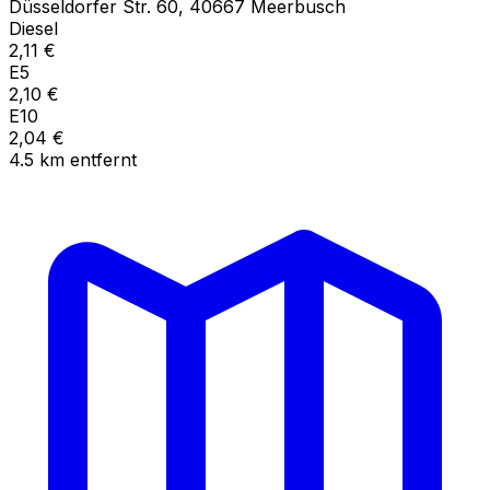
Düsseldorfer Str.
60
,
40667
Meerbusch
Diesel
2,11
€
E5
2,10
€
E10
2,04
€
4.5
km
entfernt