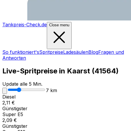
Tankpreis-Check.de
Close menu
So funktioniert's
Spritpreise
Ladesäulen
Blog
Fragen und
Antworten
Live-Spritpreise in
Kaarst
(
41564
)
Update alle 5 Min.
7
km
Diesel
2,11
€
Günstigster
Super E5
2,09
€
Günstigster