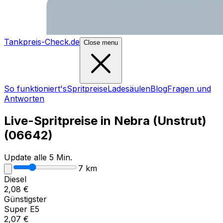
Tankpreis-Check.de
Close menu
So funktioniert's
Spritpreise
Ladesäulen
Blog
Fragen und
Antworten
Live-Spritpreise in
Nebra (Unstrut)
(
06642
)
Update alle 5 Min.
7
km
Diesel
2,08
€
Günstigster
Super E5
2,07
€