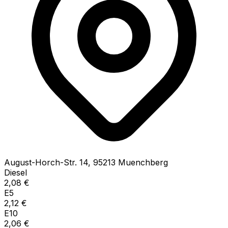
August-Horch-Str.
14
,
95213
Muenchberg
Diesel
2,08
€
E5
2,12
€
E10
2,06
€