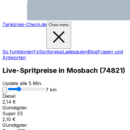
Tankpreis-Check.de
Close menu
So funktioniert's
Spritpreise
Ladesäulen
Blog
Fragen und
Antworten
Live-Spritpreise in
Mosbach
(
74821
)
Update alle 5 Min.
7
km
Diesel
2,14
€
Günstigster
Super E5
2,10
€
Günstigster