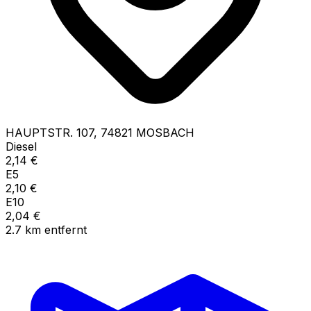
HAUPTSTR.
107
,
74821
MOSBACH
Diesel
2,14
€
E5
2,10
€
E10
2,04
€
2.7
km
entfernt