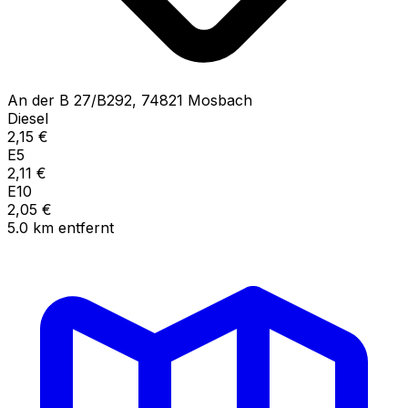
An der B
27/B292
,
74821
Mosbach
Diesel
2,15
€
E5
2,11
€
E10
2,05
€
5.0
km
entfernt