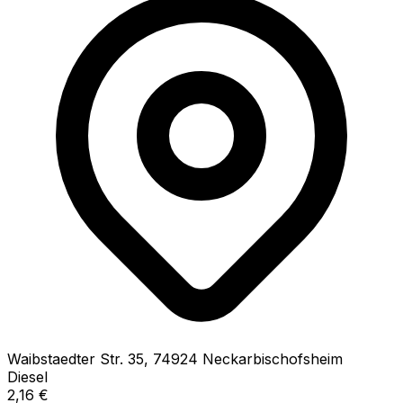
Waibstaedter Str.
35
,
74924
Neckarbischofsheim
Diesel
2,16
€