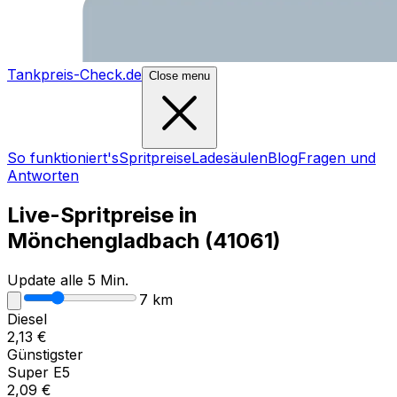
Tankpreis-Check.de
Close menu
So funktioniert's
Spritpreise
Ladesäulen
Blog
Fragen und
Antworten
Live-Spritpreise in
Mönchengladbach
(
41061
)
Update alle 5 Min.
7
km
Diesel
2,13
€
Günstigster
Super E5
2,09
€