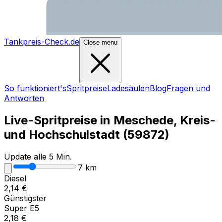
Tankpreis-Check.de
Close menu
So funktioniert's
Spritpreise
Ladesäulen
Blog
Fragen und
Antworten
Live-Spritpreise in
Meschede, Kreis-
und Hochschulstadt
(
59872
)
Update alle 5 Min.
7
km
Diesel
2,14
€
Günstigster
Super E5
2,18
€