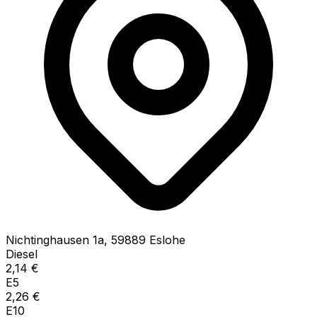
Nichtinghausen
1a
,
59889
Eslohe
Diesel
2,14
€
E5
2,26
€
E10