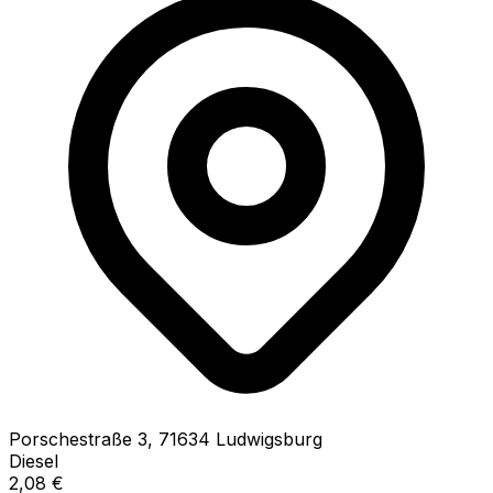
Porschestraße
3
,
71634
Ludwigsburg
Diesel
2,08
€