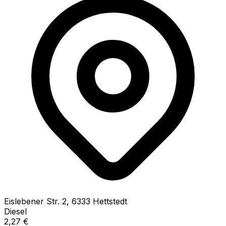
Eislebener Str.
2
,
6333
Hettstedt
Diesel
2,27
€