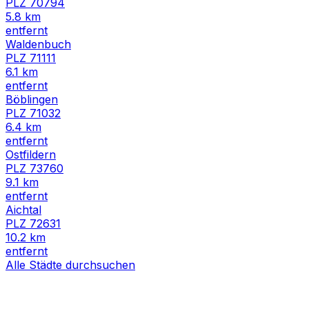
PLZ
70794
5.8
km
entfernt
Waldenbuch
PLZ
71111
6.1
km
entfernt
Böblingen
PLZ
71032
6.4
km
entfernt
Ostfildern
PLZ
73760
9.1
km
entfernt
Aichtal
PLZ
72631
10.2
km
entfernt
Alle Städte durchsuchen