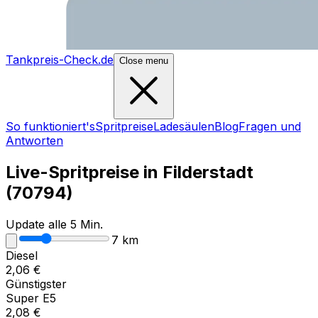
Tankpreis-Check.de
Close menu
So funktioniert's
Spritpreise
Ladesäulen
Blog
Fragen und
Antworten
Live-Spritpreise in
Filderstadt
(
70794
)
Update alle 5 Min.
7
km
Diesel
2,06
€
Günstigster
Super E5
2,08
€