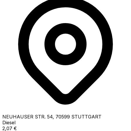
NEUHAUSER STR.
54
,
70599
STUTTGART
Diesel
2,07
€