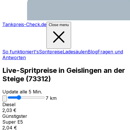
Tankpreis-Check.de
Close menu
So funktioniert's
Spritpreise
Ladesäulen
Blog
Fragen und
Antworten
Live-Spritpreise in
Geislingen an der
Steige
(
73312
)
Update alle 5 Min.
7
km
Diesel
2,03
€
Günstigster
Super E5
2,04
€