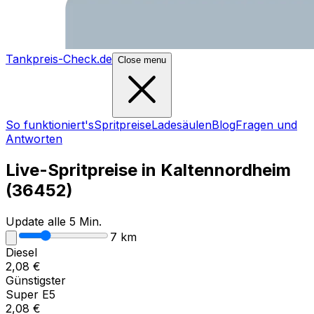
Tankpreis-Check.de
Close menu
So funktioniert's
Spritpreise
Ladesäulen
Blog
Fragen und
Antworten
Live-Spritpreise in
Kaltennordheim
(
36452
)
Update alle 5 Min.
7
km
Diesel
2,08
€
Günstigster
Super E5
2,08
€