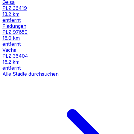
Geisa
PLZ
36419
13.2
km
entfernt
Fladungen
PLZ
97650
16.0
km
entfernt
Vacha
PLZ
36404
16.2
km
entfernt
Alle Städte durchsuchen