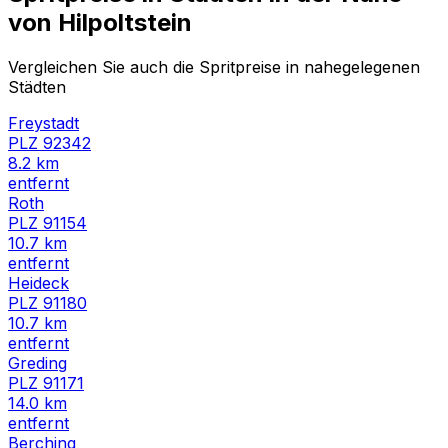
von
Hilpoltstein
Vergleichen Sie auch die Spritpreise in nahegelegenen
Städten
Freystadt
PLZ
92342
8.2
km
entfernt
Roth
PLZ
91154
10.7
km
entfernt
Heideck
PLZ
91180
10.7
km
entfernt
Greding
PLZ
91171
14.0
km
entfernt
Berching