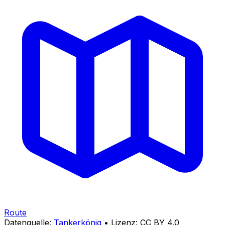
Route
Datenquelle:
Tankerkönig
• Lizenz: CC BY 4.0