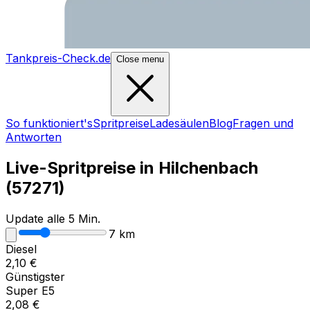
Tankpreis-Check.de
Close menu
So funktioniert's
Spritpreise
Ladesäulen
Blog
Fragen und
Antworten
Live-Spritpreise in
Hilchenbach
(
57271
)
Update alle 5 Min.
7
km
Diesel
2,10
€
Günstigster
Super E5
2,08
€