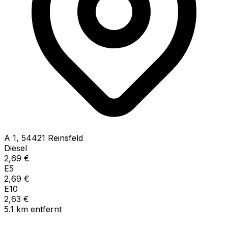
A
1
,
54421
Reinsfeld
Diesel
2,69
€
E5
2,69
€
E10
2,63
€
5.1
km
entfernt