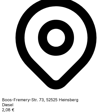
Boos-Fremery-Str.
73
,
52525
Heinsberg
Diesel
2,08
€