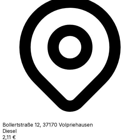
Bollertstraße
12
,
37170
Volpriehausen
Diesel
2,11
€