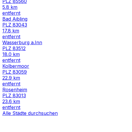
PLZ
85560
5.8
km
entfernt
Bad Aibling
PLZ
83043
17.8
km
entfernt
Wasserburg a.Inn
PLZ
83512
18.0
km
entfernt
Kolbermoor
PLZ
83059
22.9
km
entfernt
Rosenheim
PLZ
83013
23.6
km
entfernt
Alle Städte durchsuchen