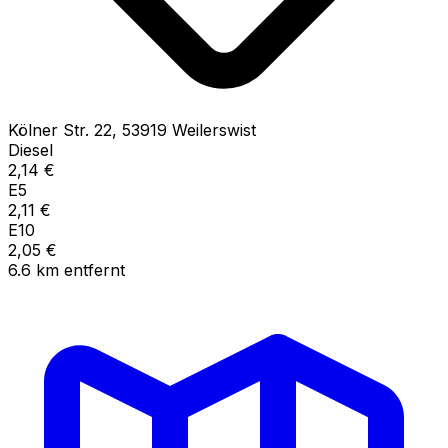
Kölner Str.
22
,
53919
Weilerswist
Diesel
2,14
€
E5
2,11
€
E10
2,05
€
6.6
km
entfernt