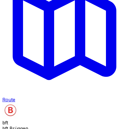
Route
bft
bft Brüggen