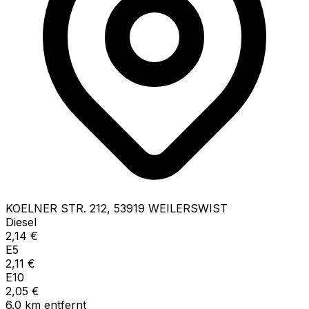
KOELNER STR.
212
,
53919
WEILERSWIST
Diesel
2,14
€
E5
2,11
€
E10
2,05
€
6.0
km
entfernt