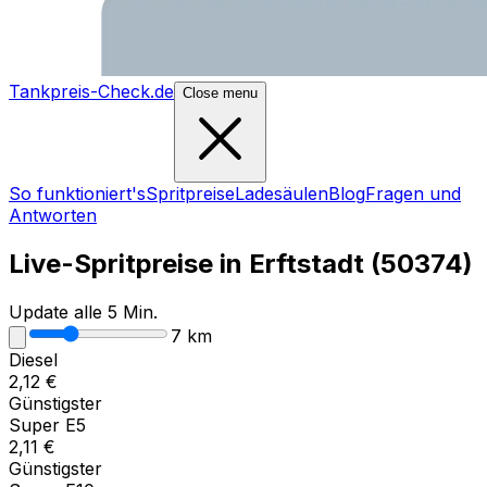
Tankpreis-Check.de
Close menu
So funktioniert's
Spritpreise
Ladesäulen
Blog
Fragen und
Antworten
Live-Spritpreise in
Erftstadt
(
50374
)
Update alle 5 Min.
7
km
Diesel
2,12
€
Günstigster
Super E5
2,11
€
Günstigster