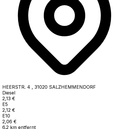
HEERSTR. 4
,
31020
SALZHEMMENDORF
Diesel
2,13
€
E5
2,12
€
E10
2,06
€
6.2
km
entfernt