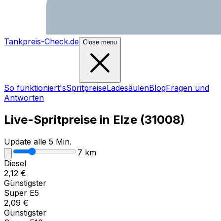
Tankpreis-Check.de
Close menu
So funktioniert's
Spritpreise
Ladesäulen
Blog
Fragen und
Antworten
Live-Spritpreise in
Elze
(
31008
)
Update alle 5 Min.
7
km
Diesel
2,12
€
Günstigster
Super E5
2,09
€
Günstigster