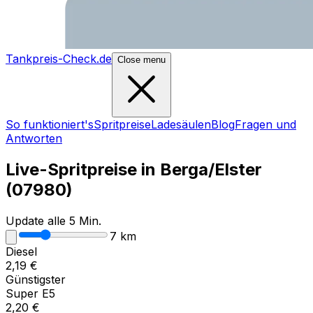
Tankpreis-Check.de
Close menu
So funktioniert's
Spritpreise
Ladesäulen
Blog
Fragen und
Antworten
Live-Spritpreise in
Berga/Elster
(
07980
)
Update alle 5 Min.
7
km
Diesel
2,19
€
Günstigster
Super E5
2,20
€