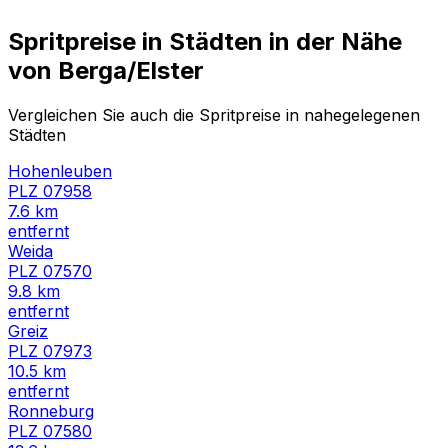
Spritpreise in Städten in der Nähe
von
Berga/Elster
Vergleichen Sie auch die Spritpreise in nahegelegenen
Städten
Hohenleuben
PLZ
07958
7.6
km
entfernt
Weida
PLZ
07570
9.8
km
entfernt
Greiz
PLZ
07973
10.5
km
entfernt
Ronneburg
PLZ
07580