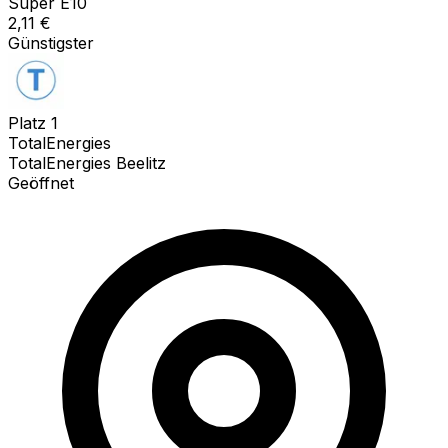
Super E10
2,11
€
Günstigster
Platz
1
TotalEnergies
TotalEnergies Beelitz
Geöffnet