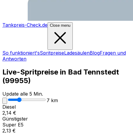
Tankpreis-Check.de
Close menu
So funktioniert's
Spritpreise
Ladesäulen
Blog
Fragen und
Antworten
Live-Spritpreise in
Bad Tennstedt
(
99955
)
Update alle 5 Min.
7
km
Diesel
2,14
€
Günstigster
Super E5
2,13
€