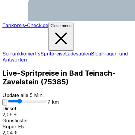
Tankpreis-Check.de
Close menu
So funktioniert's
Spritpreise
Ladesäulen
Blog
Fragen und
Antworten
Live-Spritpreise in
Bad Teinach-
Zavelstein
(
75385
)
Update alle 5 Min.
7
km
Diesel
2,06
€
Günstigster
Super E5
2,04
€