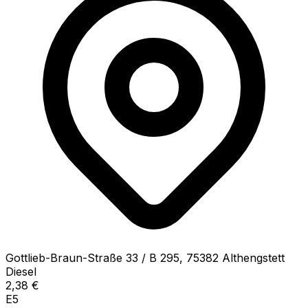
Gottlieb-Braun-Straße
33 / B 295
,
75382
Althengstett
Diesel
2,38
€
E5