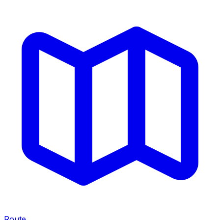
Route