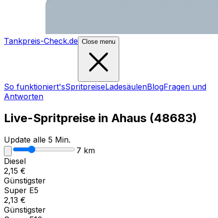
Tankpreis-Check.de
Close menu
So funktioniert's
Spritpreise
Ladesäulen
Blog
Fragen und
Antworten
Live-Spritpreise in
Ahaus
(
48683
)
Update alle 5 Min.
7
km
Diesel
2,15
€
Günstigster
Super E5
2,13
€
Günstigster