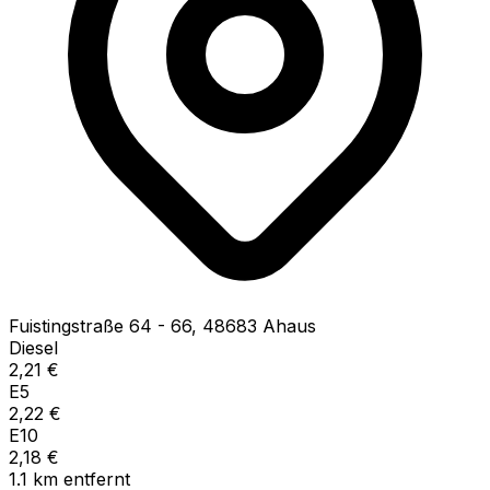
Fuistingstraße
64 - 66
,
48683
Ahaus
Diesel
2,21
€
E5
2,22
€
E10
2,18
€
1.1
km
entfernt