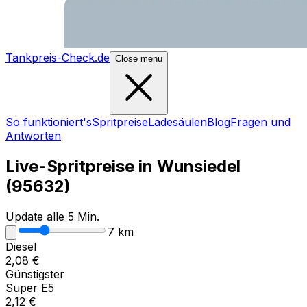
Tankpreis-Check.de
Close menu
So funktioniert's
Spritpreise
Ladesäulen
Blog
Fragen und
Antworten
Live-Spritpreise in
Wunsiedel
(
95632
)
Update alle 5 Min.
7
km
Diesel
2,08
€
Günstigster
Super E5
2,12
€