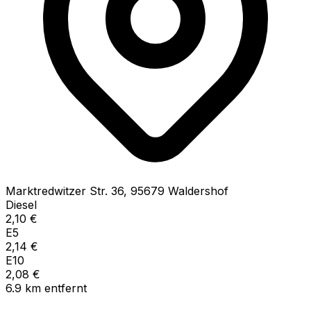
Marktredwitzer Str.
36
,
95679
Waldershof
Diesel
2,10
€
E5
2,14
€
E10
2,08
€
6.9
km
entfernt