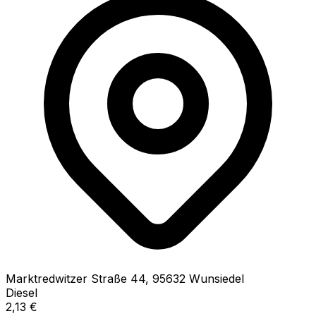
Marktredwitzer Straße
44
,
95632
Wunsiedel
Diesel
2,13
€