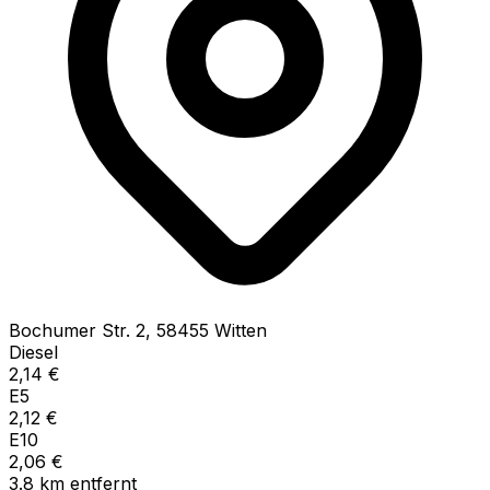
Bochumer Str.
2
,
58455
Witten
Diesel
2,14
€
E5
2,12
€
E10
2,06
€
3.8
km
entfernt