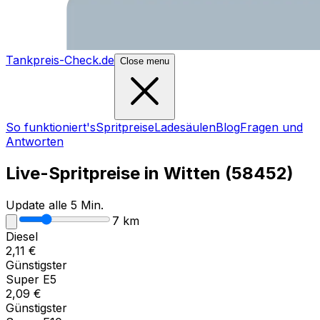
Tankpreis-Check.de
Close menu
So funktioniert's
Spritpreise
Ladesäulen
Blog
Fragen und
Antworten
Live-Spritpreise in
Witten
(
58452
)
Update alle 5 Min.
7
km
Diesel
2,11
€
Günstigster
Super E5
2,09
€
Günstigster