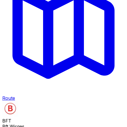
Route
BFT
Bft Wirges