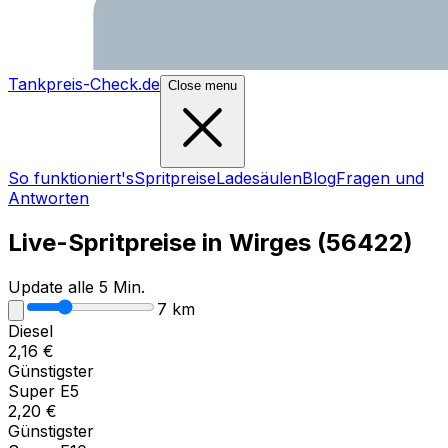
Tankpreis-Check.de
Close menu
So funktioniert's
Spritpreise
Ladesäulen
Blog
Fragen und
Antworten
Live-Spritpreise in
Wirges
(
56422
)
Update alle 5 Min.
7
km
Diesel
2,16
€
Günstigster
Super E5
2,20
€
Günstigster