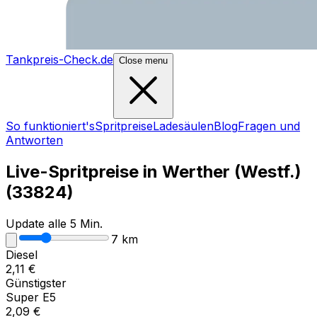
Tankpreis-Check.de
Close menu
So funktioniert's
Spritpreise
Ladesäulen
Blog
Fragen und
Antworten
Live-Spritpreise in
Werther (Westf.)
(
33824
)
Update alle 5 Min.
7
km
Diesel
2,11
€
Günstigster
Super E5
2,09
€