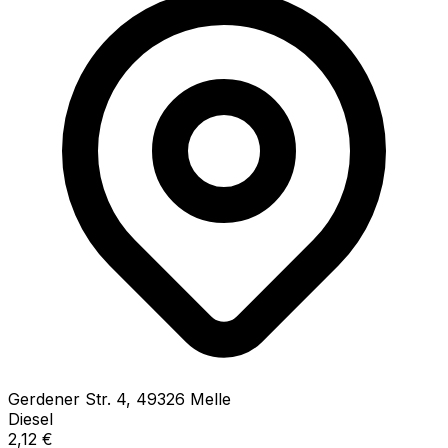
Gerdener Str.
4
,
49326
Melle
Diesel
2,12
€